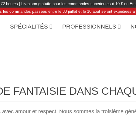
–72 heures | Livraison gratuite pour les commandes supérieures à 10 € en Esp
es les commandes passées entre le 30 juillet et le 16 août seront expédiées à p
SPÉCIALITÉS
PROFESSIONNELS
N
E FANTAISIE DANS CHAQ
 avec amour et respect. Nous sommes la troisième génér