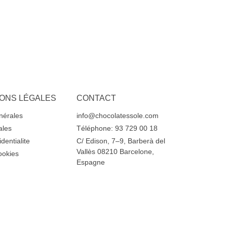
IONS LÉGALES
CONTACT
nérales
info@chocolatessole.com
ales
Téléphone: 93 729 00 18
dentialite
C/ Edison, 7–9, Barberà del
Vallès 08210 Barcelone,
ookies
Espagne