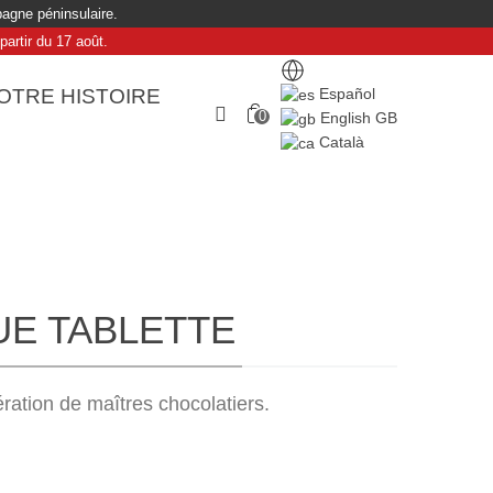
agne péninsulaire.
artir du 17 août.
OTRE HISTOIRE
Español
0
English GB
Català
UE TABLETTE
ation de maîtres chocolatiers.